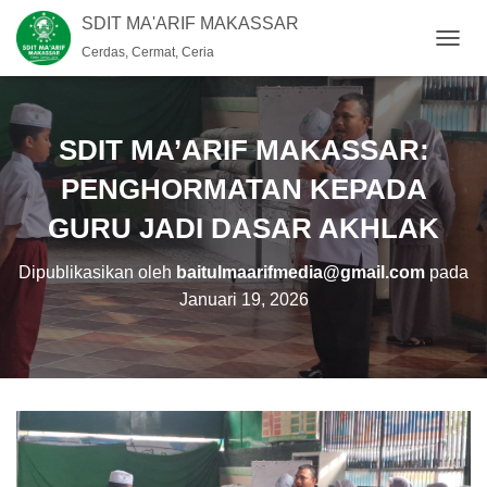
SDIT MA'ARIF MAKASSAR
Cerdas, Cermat, Ceria
T
O
G
G
L
SDIT MA’ARIF MAKASSAR:
E
N
PENGHORMATAN KEPADA
A
GURU JADI DASAR AKHLAK
V
I
G
Dipublikasikan oleh
baitulmaarifmedia@gmail.com
pada
A
Januari 19, 2026
S
I