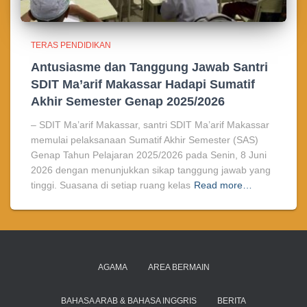
TERAS PENDIDIKAN
Antusiasme dan Tanggung Jawab Santri
SDIT Ma’arif Makassar Hadapi Sumatif
Akhir Semester Genap 2025/2026
– SDIT Ma’arif Makassar, santri SDIT Ma’arif Makassar
memulai pelaksanaan Sumatif Akhir Semester (SAS)
Genap Tahun Pelajaran 2025/2026 pada Senin, 8 Juni
2026 dengan menunjukkan sikap tanggung jawab yang
tinggi. Suasana di setiap ruang kelas
Read more…
AGAMA
AREA BERMAIN
BAHASA ARAB & BAHASA INGGRIS
BERITA