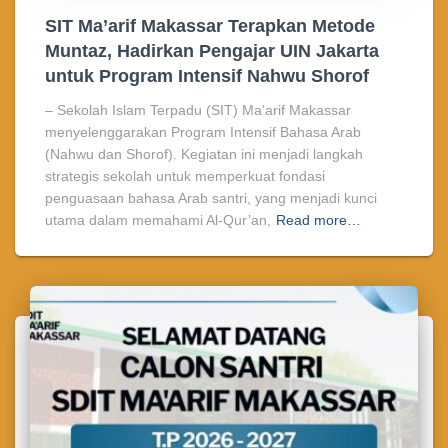
SIT Ma’arif Makassar Terapkan Metode
Muntaz, Hadirkan Pengajar UIN Jakarta
untuk Program Intensif Nahwu Shorof
– Sekolah Islam Terpadu (SIT) Ma’arif Makassar
menyelenggarakan Program Intensif Bahasa Arab
(Nahwu dan Shorof). Kegiatan ini menjadi langkah
strategis sekolah untuk memperkuat fondasi
penguasaan bahasa Arab santri, yang menjadi kunci
utama dalam memahami Al-Qur’an,
Read more…