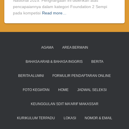
Nasional 2025. Penghargaan ini diberikan atas
pencapaiannya dalam kategori Foundation 2 Sempi
pada kompetisi
Read more…
AGAMA
AREA BERMAIN
BAHASA ARAB & BAHASA INGGRIS
BERITA
BERITA ALUMNI
FORMULIR PENDAFTARAN ONLINE
FOTO KEGIATAN
HOME
JADWAL SELEKSI
KEUNGGULAN SDIT MA’ARIF MAKASSAR
KURIKULUM TERPADU
LOKASI
NOMOR & EMAIL