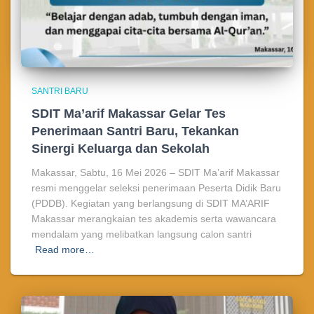
SANTRI BARU
SDIT Ma’arif Makassar Gelar Tes
Penerimaan Santri Baru, Tekankan
Sinergi Keluarga dan Sekolah
Makassar, Sabtu, 16 Mei 2026 – SDIT Ma’arif Makassar
resmi menggelar seleksi penerimaan Peserta Didik Baru
(PDDB). Kegiatan yang berlangsung di SDIT MA’ARIF
Makassar merangkaian tes akademis serta wawancara
mendalam yang melibatkan langsung calon santri
Read more…