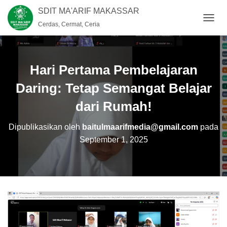
SDIT MA'ARIF MAKASSAR
Cerdas, Cermat, Ceria
T
O
G
G
L
Hari Pertama Pembelajaran
E
N
Daring: Tetap Semangat Belajar
A
dari Rumah!
V
I
G
Dipublikasikan oleh
baitulmaarifmedia@gmail.com
pada
A
September 1, 2025
S
I