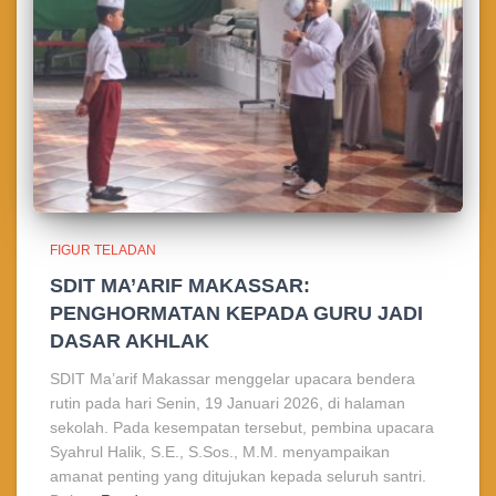
FIGUR TELADAN
SDIT MA’ARIF MAKASSAR:
PENGHORMATAN KEPADA GURU JADI
DASAR AKHLAK
SDIT Ma’arif Makassar menggelar upacara bendera
rutin pada hari Senin, 19 Januari 2026, di halaman
sekolah. Pada kesempatan tersebut, pembina upacara
Syahrul Halik, S.E., S.Sos., M.M. menyampaikan
amanat penting yang ditujukan kepada seluruh santri.