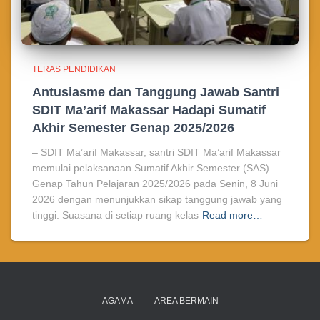
TERAS PENDIDIKAN
Antusiasme dan Tanggung Jawab Santri
SDIT Ma’arif Makassar Hadapi Sumatif
Akhir Semester Genap 2025/2026
– SDIT Ma’arif Makassar, santri SDIT Ma’arif Makassar
memulai pelaksanaan Sumatif Akhir Semester (SAS)
Genap Tahun Pelajaran 2025/2026 pada Senin, 8 Juni
2026 dengan menunjukkan sikap tanggung jawab yang
tinggi. Suasana di setiap ruang kelas
Read more…
AGAMA
AREA BERMAIN