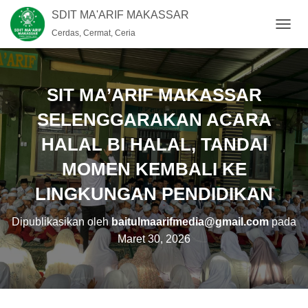
SDIT MA'ARIF MAKASSAR
Cerdas, Cermat, Ceria
T
O
G
G
L
SIT MA’ARIF MAKASSAR
E
N
SELENGGARAKAN ACARA
A
HALAL BI HALAL, TANDAI
V
I
MOMEN KEMBALI KE
G
A
LINGKUNGAN PENDIDIKAN
S
I
Dipublikasikan oleh
baitulmaarifmedia@gmail.com
pada
Maret 30, 2026