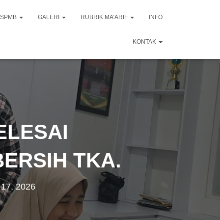
SPMB
GALERI
RUBRIK MA’ARIF
INFO
KONTAK
ELESAI
ERSIH TKA.
 17, 2026