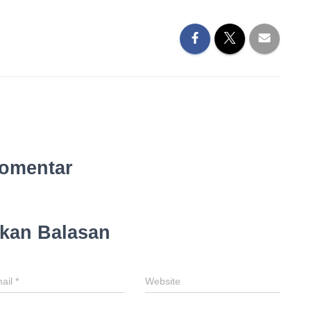
omentar
lkan Balasan
ail
*
Website