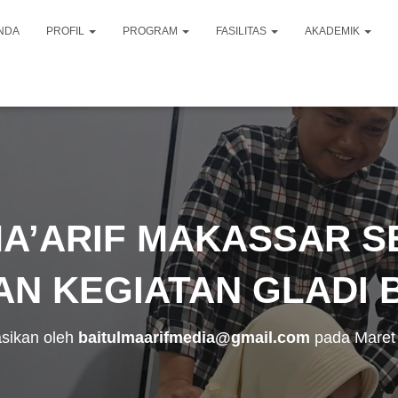
NDA
PROFIL
PROGRAM
FASILITAS
AKADEMIK
MA’ARIF MAKASSAR S
N KEGIATAN GLADI B
asikan oleh
baitulmaarifmedia@gmail.com
pada
Maret