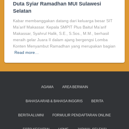
Duta Syiar Ramadhan MUI Sulawesi
Selatan
Kabar membanggakan datang dari keluarga besar SIT
Ma’arif Makassar. Kepala SMPIT Plus Baitul Ma’arif
Makassar, Syahrul Halik, S.E., S.Sos., M.M., berhasil
meraih gelar Juara II dalam ajang bergengsi Lomba
Konten Menyambut Ramadhan yang merupakan bagian
Read more…
AGAMA
AREA BERMAIN
BAHASA ARAB & BAHASA INGGRIS
BERITA
BERITA ALUMNI
FORMULIR PENDAFTARAN ONLINE