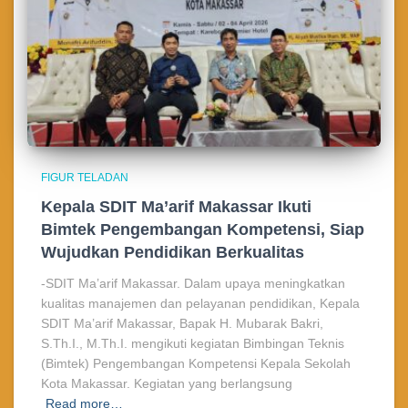
FIGUR TELADAN
Kepala SDIT Ma’arif Makassar Ikuti
Bimtek Pengembangan Kompetensi, Siap
Wujudkan Pendidikan Berkualitas
-SDIT Ma’arif Makassar. Dalam upaya meningkatkan
kualitas manajemen dan pelayanan pendidikan, Kepala
SDIT Ma’arif Makassar, Bapak H. Mubarak Bakri,
S.Th.I., M.Th.I. mengikuti kegiatan Bimbingan Teknis
(Bimtek) Pengembangan Kompetensi Kepala Sekolah
Kota Makassar. Kegiatan yang berlangsung
Read more…