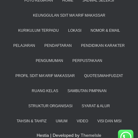
FOTO KEGIATAN
HOME
JADWAL SELEKSI
KEUNGGULAN SDIT MA’ARIF MAKASSAR
KURIKULUM TERPADU
LOKASI
NOMOR & EMAIL
PELAJARAN
PENDAFTARAN
PENDIDIKAN KARAKTER
PENGUMUMAN
PERPUSTAKAAN
PROFIL SDIT MA’ARIF MAKASSAR
QUOTES/MAHFUDZAT
RUANG KELAS
SAMBUTAN PIMPINAN
STRUKTUR ORGANISASI
SYARAT & ALUR
TAHSIN & TAHFIZ
UMUM
VIDEO
VISI DAN MISI
Hestia | Developed by
ThemeIsle