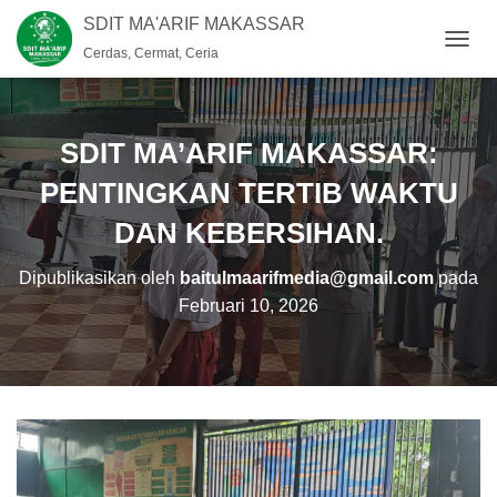
SDIT MA'ARIF MAKASSAR
Cerdas, Cermat, Ceria
T
O
G
G
L
SDIT MA’ARIF MAKASSAR:
E
N
PENTINGKAN TERTIB WAKTU
A
DAN KEBERSIHAN.
V
I
G
Dipublikasikan oleh
baitulmaarifmedia@gmail.com
pada
A
Februari 10, 2026
S
I