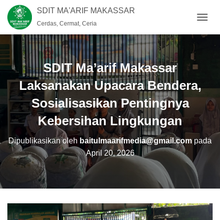
SDIT MA'ARIF MAKASSAR
Cerdas, Cermat, Ceria
T
O
G
G
L
SDIT Ma’arif Makassar
E
N
Laksanakan Upacara Bendera,
A
Sosialisasikan Pentingnya
V
I
Kebersihan Lingkungan
G
A
S
Dipublikasikan oleh
baitulmaarifmedia@gmail.com
pada
I
April 20, 2026