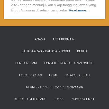
2026 dengan menunjukkan sikap tanggung jawab yang
tinggi. Suasana di setiap ruang kelas
Read more…
AGAMA
AREA BERMAIN
BAHASA ARAB & BAHASA INGGRIS
BERITA
BERITA ALUMNI
FORMULIR PENDAFTARAN ONLINE
FOTO KEGIATAN
HOME
JADWAL SELEKSI
KEUNGGULAN SDIT MA’ARIF MAKASSAR
KURIKULUM TERPADU
LOKASI
NOMOR & EMAIL