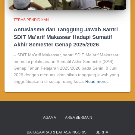
TERAS PENDIDIKAN
Antusiasme dan Tanggung Jawab Santri
SDIT Ma’arif Makassar Hadapi Sumatif
Akhir Semester Genap 2025/2026
– SDIT Ma’arif Makassar, santri SDIT Ma’arif Makassar
memulai pelaksanaan Sumatif Akhir Semester (SAS)
Genap Tahun Pelajaran 2025/2026 pada Senin, 8 Juni
2026 dengan menunjukkan sikap tanggung jawab yang
tinggi. Suasana di setiap ruang kelas
Read more…
AGAMA
AREA BERMAIN
BAHASA ARAB & BAHASA INGGRIS
BERITA