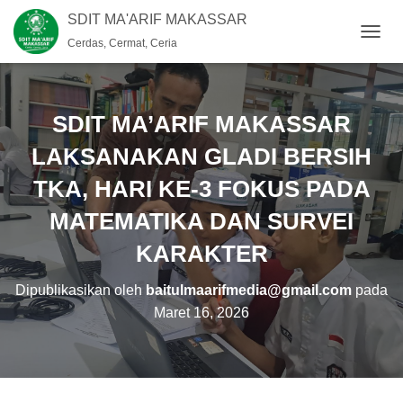
SDIT MA'ARIF MAKASSAR
Cerdas, Cermat, Ceria
T
O
G
G
L
SDIT MA’ARIF MAKASSAR
E
N
LAKSANAKAN GLADI BERSIH
A
TKA, HARI KE-3 FOKUS PADA
V
I
MATEMATIKA DAN SURVEI
G
A
KARAKTER
S
I
Dipublikasikan oleh
baitulmaarifmedia@gmail.com
pada
Maret 16, 2026