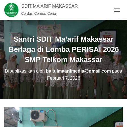
SDIT MA'ARIF MAKASSAR
Cerdas, Cermat, Ceria
T
O
G
G
L
Santri SDIT Ma’arif Makassar
E
N
Berlaga di Lomba PERISAI 2026
A
SMP Telkom Makassar
V
I
G
Dipublikasikan oleh
baitulmaarifmedia@gmail.com
pada
A
Februari 7, 2026
S
I