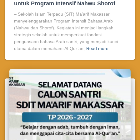
untuk Program Intensif Nahwu Shorof
– Sekolah Islam Terpadu (SIT) Ma’arif Makassar
menyelenggarakan Program Intensif Bahasa Arab
(Nahwu dan Shorof). Kegiatan ini menjadi langkah
strategis sekolah untuk memperkuat fondasi
penguasaan bahasa Arab santri, yang menjadi kunci
utama dalam memahami Al-Qur’an,
Read more…