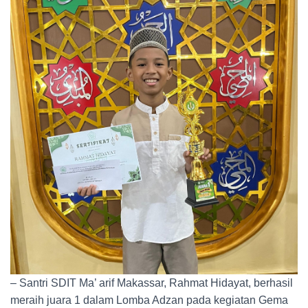
– Santri SDIT Ma’ arif Makassar, Rahmat Hidayat, berhasil
meraih juara 1 dalam Lomba Adzan pada kegiatan Gema