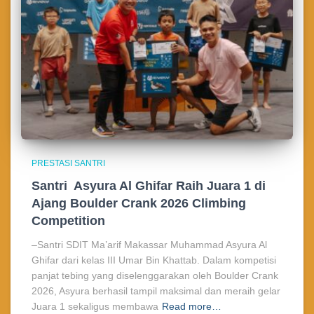
PRESTASI SANTRI
Santri Asyura Al Ghifar Raih Juara 1 di
Ajang Boulder Crank 2026 Climbing
Competition
–Santri SDIT Ma’arif Makassar Muhammad Asyura Al
Ghifar dari kelas III Umar Bin Khattab. Dalam kompetisi
panjat tebing yang diselenggarakan oleh Boulder Crank
2026, Asyura berhasil tampil maksimal dan meraih gelar
Juara 1 sekaligus membawa
Read more…