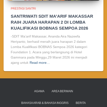
PRESTASI SANTRI
SANTRIWATI SDIT MA’ARIF MAKASSAR
RAIH JUARA HARAPAN 2 DI LOMBA
KUALIFIKASI BOBNAS SEMPOA 2026
-SDIT Ma’arif Makassar, Ananda Aira Nazeefa
Heriyanto, berhasil meraih juara harapan 2 dalam
Lomba Kualifikasi BOBNAS Sempoa 2026 kategori
Foundation 1. Acara yang berlangsung di Hotel
Gammara pada Minggu,29 Maret 2026 ini menjadi
ajang untuk
Read more…
AGAMA
AREA BERMAIN
BAHASA ARAB & BAHASA INGGRIS
BERITA