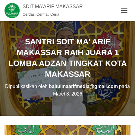
SDIT MA'ARIF MAKASSAR
Cerdas, Cermat, Ceria
T
O
G
G
L
SANTRI SDIT MA’ ARIF
E
N
MAKASSAR RAIH JUARA 1
A
LOMBA ADZAN TINGKAT KOTA
V
I
MAKASSAR
G
A
S
Dipublikasikan oleh
baitulmaarifmedia@gmail.com
pada
I
Maret 8, 2026