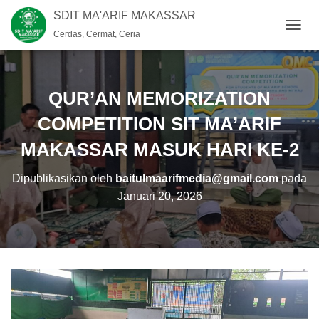
SDIT MA'ARIF MAKASSAR
Cerdas, Cermat, Ceria
T
O
G
G
L
QUR’AN MEMORIZATION
E
N
COMPETITION SIT MA’ARIF
A
MAKASSAR MASUK HARI KE-2
V
I
G
Dipublikasikan oleh
baitulmaarifmedia@gmail.com
pada
A
Januari 20, 2026
S
I