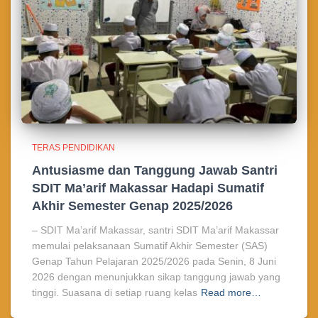
TERAS PENDIDIKAN
Antusiasme dan Tanggung Jawab Santri
SDIT Ma’arif Makassar Hadapi Sumatif
Akhir Semester Genap 2025/2026
– SDIT Ma’arif Makassar, santri SDIT Ma’arif Makassar
memulai pelaksanaan Sumatif Akhir Semester (SAS)
Genap Tahun Pelajaran 2025/2026 pada Senin, 8 Juni
2026 dengan menunjukkan sikap tanggung jawab yang
tinggi. Suasana di setiap ruang kelas
Read more…