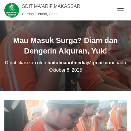
SDIT MA'ARIF MAKASSAR
Cerdas, Cermat, Ceria
T
O
G
G
L
Mau Masuk Surga? Diam dan
E
N
Dengerin Alquran, Yuk!
A
V
Dipublikasikan oleh
baitulmaarifmedia@gmail.com
pada
I
Oktober 8, 2025
G
A
S
I