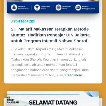
UNCATEGORIZED
SIT Ma’arif Makassar Terapkan Metode
Muntaz, Hadirkan Pengajar UIN Jakarta
untuk Program Intensif Nahwu Shorof
– Sekolah Islam Terpadu (SIT) Ma’arif Makassar
menyelenggarakan Program Intensif Bahasa Arab
(Nahwu dan Shorof). Kegiatan ini menjadi langkah
strategis sekolah untuk memperkuat fondasi
penguasaan bahasa Arab santri, yang menjadi kunci
utama dalam memahami Al-Qur’an,
Read more…