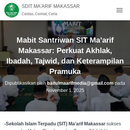
SDIT MA'ARIF MAKASSAR
Cerdas, Cermat, Ceria
T
O
G
G
L
Mabit Santriwan SIT Ma’arif
E
N
Makassar: Perkuat Akhlak,
A
Ibadah, Tajwid, dan Keterampilan
V
I
Pramuka
G
A
S
Dipublikasikan oleh
baitulmaarifmedia@gmail.com
pada
I
November 1, 2025
-Sekolah Islam Terpadu (SIT) Ma’arif Makassar
sukses