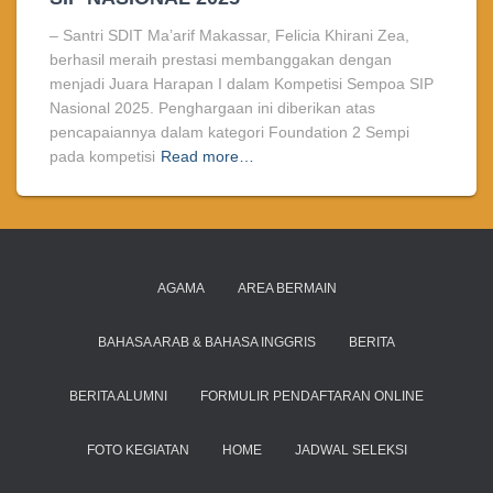
– Santri SDIT Ma’arif Makassar, Felicia Khirani Zea,
berhasil meraih prestasi membanggakan dengan
menjadi Juara Harapan I dalam Kompetisi Sempoa SIP
Nasional 2025. Penghargaan ini diberikan atas
pencapaiannya dalam kategori Foundation 2 Sempi
pada kompetisi
Read more…
AGAMA
AREA BERMAIN
BAHASA ARAB & BAHASA INGGRIS
BERITA
BERITA ALUMNI
FORMULIR PENDAFTARAN ONLINE
FOTO KEGIATAN
HOME
JADWAL SELEKSI