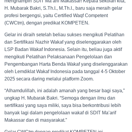
menghampiri SDIT Ma’arif Makassar! Kepala sekolah kita,
H. Mubarak Bakri, S.Th.I., M.Th.I., baru saja meraih gelar
profesi bergengsi, yaitu Certified Waqf Competent
(CWCtm), dengan predikat KOMPETEN.
Gelar ini diraih setelah beliau sukses mengikuti Pelatihan
dan Sertifikasi Nazhir Wakaf yang diselenggarakan oleh
LSP Badan Wakaf Indonesia. Selain itu, beliau juga aktif
mengikuti Pelatihan Pelaksanaan Pengelolaan dan
Pengembangan Harta Benda Wakaf yang diselenggarakan
oleh Lemdiklat Wakaf Indonesia pada tanggal 4-5 Oktober
2025 secara daring melalui platform Zoom.
“Alhamdulillah, ini adalah amanah yang besar bagi saya,”
ungkap H. Mubarak Bakri. “Semoga dengan ilmu dan
sertifikasi yang saya miliki, saya bisa berkontribusi lebih
banyak lagi dalam pengelolaan wakaf di SDIT Ma’arif
Makassar dan di masyarakat.”
Gelar CWCtm dengan predikat KOMPETEN ini