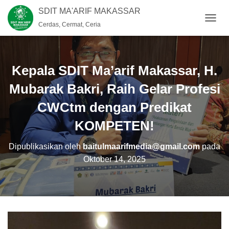
SDIT MA'ARIF MAKASSAR
Cerdas, Cermat, Ceria
T
O
G
G
L
Kepala SDIT Ma’arif Makassar, H.
E
N
Mubarak Bakri, Raih Gelar Profesi
A
CWCtm dengan Predikat
V
I
KOMPETEN!
G
A
S
Dipublikasikan oleh
baitulmaarifmedia@gmail.com
pada
I
Oktober 14, 2025