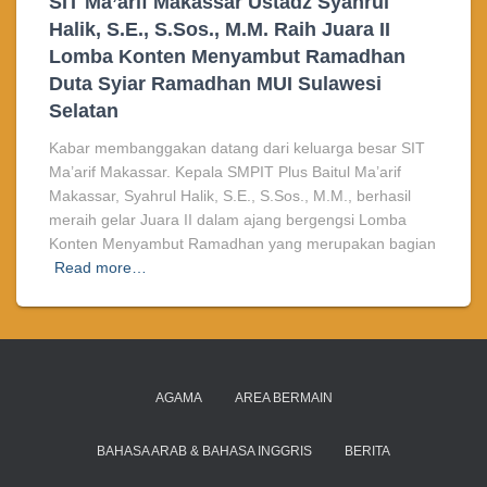
SIT Ma’arif Makassar Ustadz Syahrul
Halik, S.E., S.Sos., M.M. Raih Juara II
Lomba Konten Menyambut Ramadhan
Duta Syiar Ramadhan MUI Sulawesi
Selatan
Kabar membanggakan datang dari keluarga besar SIT
Ma’arif Makassar. Kepala SMPIT Plus Baitul Ma’arif
Makassar, Syahrul Halik, S.E., S.Sos., M.M., berhasil
meraih gelar Juara II dalam ajang bergengsi Lomba
Konten Menyambut Ramadhan yang merupakan bagian
Read more…
AGAMA
AREA BERMAIN
BAHASA ARAB & BAHASA INGGRIS
BERITA