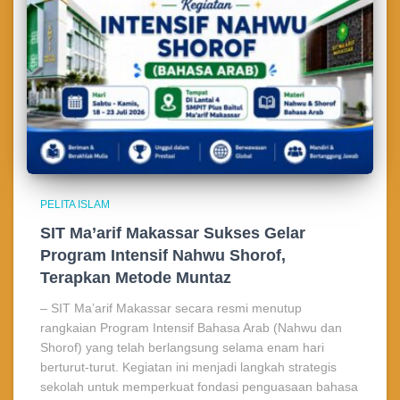
PELITA ISLAM
SIT Ma’arif Makassar Sukses Gelar
Program Intensif Nahwu Shorof,
Terapkan Metode Muntaz
– SIT Ma’arif Makassar secara resmi menutup
rangkaian Program Intensif Bahasa Arab (Nahwu dan
Shorof) yang telah berlangsung selama enam hari
berturut-turut. Kegiatan ini menjadi langkah strategis
sekolah untuk memperkuat fondasi penguasaan bahasa