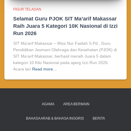
FIGUR TELADAN
Selamat Guru PJOK SIT Ma’arif Makassar
Raih Juara 5 Kategori 10K Nasional di Izzi
Run 2026
SIT Ma’arif Makassar – Miss Nur Faidah S.Pd., Guru
Pendidikan Jasmani Olahraga dan Kesehatan (PJOK) di
SIT Ma’arif Makassar, berhasil meraih Juara 5 dalam
kategori 10 Kilo Nasional pada ajang Izzi Run 2026.
Acara lari
Read more…
AGAMA
AREA BERMAIN
BAHASA ARAB & BAHASA INGGRIS
BERITA