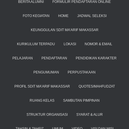
BERITA ALUMNI
FORMULIR PENDAFTARAN ONLINE
FOTO KEGIATAN
HOME
JADWAL SELEKSI
KEUNGGULAN SDIT MA’ARIF MAKASSAR
KURIKULUM TERPADU
LOKASI
NOMOR & EMAIL
PELAJARAN
PENDAFTARAN
PENDIDIKAN KARAKTER
PENGUMUMAN
PERPUSTAKAAN
PROFIL SDIT MA’ARIF MAKASSAR
QUOTES/MAHFUDZAT
RUANG KELAS
SAMBUTAN PIMPINAN
STRUKTUR ORGANISASI
SYARAT & ALUR
TAHSIN & TAHFIZ
UMUM
VIDEO
VISI DAN MISI