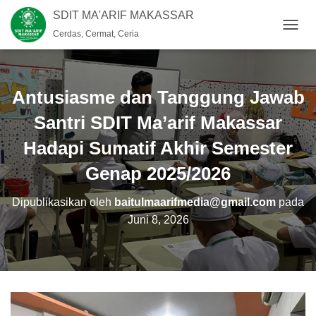
SDIT MA'ARIF MAKASSAR
Cerdas, Cermat, Ceria
T
O
G
G
L
Antusiasme dan Tanggung Jawab
E
N
Santri SDIT Ma’arif Makassar
A
Hadapi Sumatif Akhir Semester
V
I
Genap 2025/2026
G
A
S
Dipublikasikan oleh
baitulmaarifmedia@gmail.com
pada
I
Juni 8, 2026