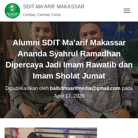
SDIT MA'ARIF MAKASSAR
Cerdas, Cermat, Ceria
T
O
G
G
L
Alumni SDIT Ma’arif Makassar
E
N
Ananda Syahrul Ramadhan
A
Dipercaya Jadi Imam Rawatib dan
V
I
Imam Sholat Jumat
G
A
S
Dipublikasikan oleh
baitulmaarifmedia@gmail.com
pada
I
April 17, 2026