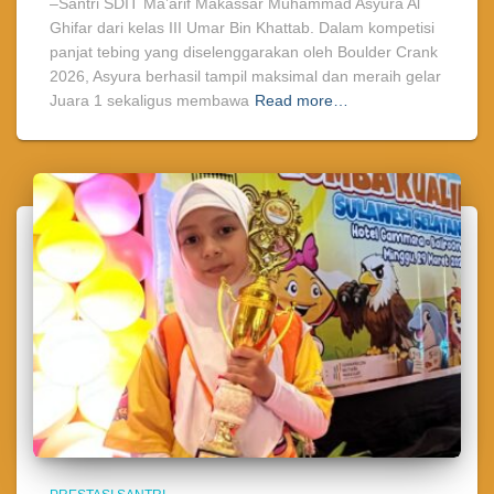
–Santri SDIT Ma’arif Makassar Muhammad Asyura Al
Ghifar dari kelas III Umar Bin Khattab. Dalam kompetisi
panjat tebing yang diselenggarakan oleh Boulder Crank
2026, Asyura berhasil tampil maksimal dan meraih gelar
Juara 1 sekaligus membawa
Read more…