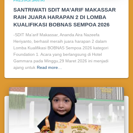
PRESTASI SANTRI
SANTRIWATI SDIT MA’ARIF MAKASSAR
RAIH JUARA HARAPAN 2 DI LOMBA
KUALIFIKASI BOBNAS SEMPOA 2026
-SDIT Ma’arif Makassar, Ananda Aira Nazeefa
Heriyanto, berhasil meraih juara harapan 2 dalam
Lomba Kualifikasi BOBNAS Sempoa 2026 kategori
Foundation 1. Acara yang berlangsung di Hotel
Gammara pada Minggu,29 Maret 2026 ini menjadi
ajang untuk
Read more…