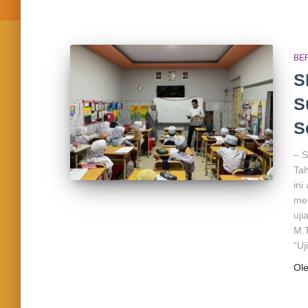
BE
S
S
S
– S
Ta
ini
me
uji
M.T
“Uj
Ol