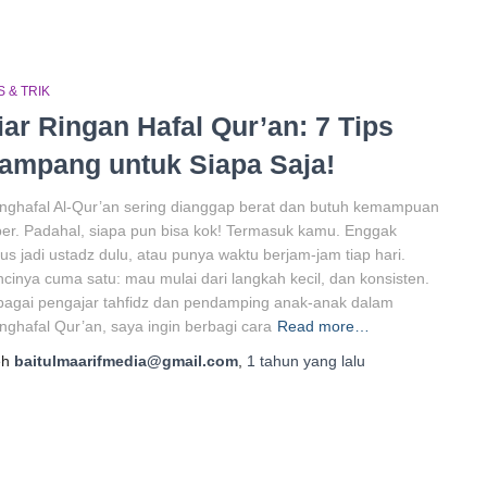
S & TRIK
iar Ringan Hafal Qur’an: 7 Tips
ampang untuk Siapa Saja!
ghafal Al-Qur’an sering dianggap berat dan butuh kemampuan
er. Padahal, siapa pun bisa kok! Termasuk kamu. Enggak
us jadi ustadz dulu, atau punya waktu berjam-jam tiap hari.
cinya cuma satu: mau mulai dari langkah kecil, dan konsisten.
agai pengajar tahfidz dan pendamping anak-anak dalam
ghafal Qur’an, saya ingin berbagi cara
Read more…
eh
baitulmaarifmedia@gmail.com
,
1 tahun
yang lalu