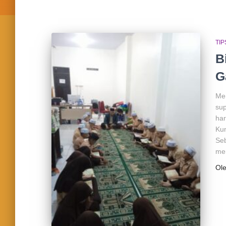
TIP
B
G
Men
sup
har
Kun
Seb
men
Ol