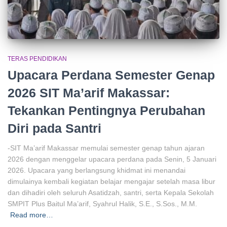
TERAS PENDIDIKAN
Upacara Perdana Semester Genap
2026 SIT Ma’arif Makassar:
Tekankan Pentingnya Perubahan
Diri pada Santri
-SIT Ma’arif Makassar memulai semester genap tahun ajaran
2026 dengan menggelar upacara perdana pada Senin, 5 Januari
2026. Upacara yang berlangsung khidmat ini menandai
dimulainya kembali kegiatan belajar mengajar setelah masa libur
dan dihadiri oleh seluruh Asatidzah, santri, serta Kepala Sekolah
SMPIT Plus Baitul Ma’arif, Syahrul Halik, S.E., S.Sos., M.M.
Read more…