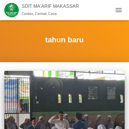
SDIT MA'ARIF MAKASSAR
Cerdas, Cermat, Ceria
TOGG
NAVIG
tahun baru