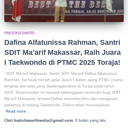
PRESTASI SANTRI
Dafina Alfatunissa Rahman, Santri
SDIT Ma’arif Makassar, Raih Juara
I Taekwondo di PTMC 2025 Toraja!
-SDIT Ma’arif Makassar, Santri SDIT Ma’arif Dafina Alfatunissa
Rahman, berhasil meraih gelar Juara I dalam ajang PTMC (nama
lengkap jika ada) yang diselenggarakan di Toraja pada tahun
2025. Keberhasilan ini menjadi kebanggaan tersendiri bagi SDIT
Ma’arif Makassar, tempat Dafina menimba ilmu dan mengasah
bakatnya di bidang Taekwondo. Dafina telah menunjukkan
Read more…
Oleh
baitulmaarifmedia@gmail.com
,
8 bulan
yang lalu