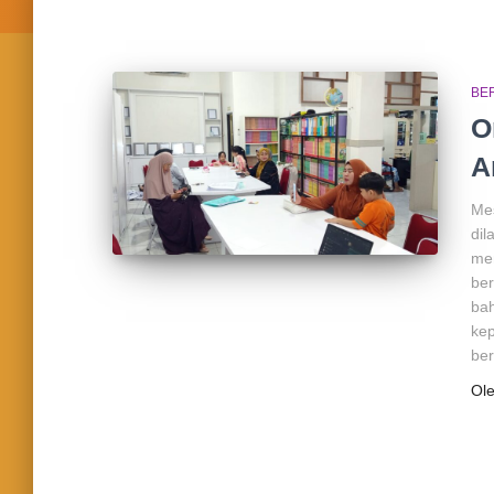
BE
O
A
Mes
dil
men
ber
bah
kep
ber
Ol