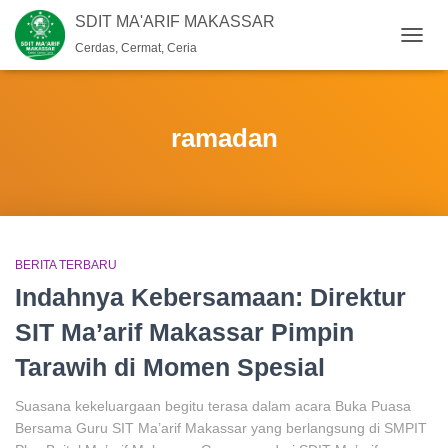
SDIT MA'ARIF MAKASSAR
Cerdas, Cermat, Ceria
TOGG
NAVIG
ramadan
BERITA TERBARU
Indahnya Kebersamaan: Direktur
SIT Ma’arif Makassar Pimpin
Tarawih di Momen Spesial
Suasana kekeluargaan begitu terasa dalam acara Buka Puasa
Bersama Guru SIT Ma’arif Makassar yang berlangsung di SMPIT