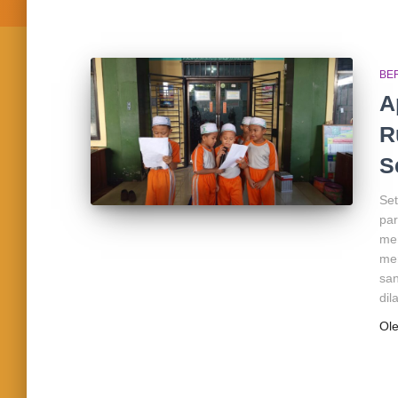
BE
A
R
S
Set
par
men
mer
san
dil
Ol