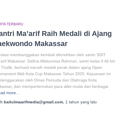
RITA TERBARU
antri Ma’arif Raih Medali di Ajang
aekwondo Makassar
stasi membanggakan kembali ditorehkan oleh santri SDIT
arif Makassar. Dafina Alfatunnisa Rahman, santri kelas II Ali bin
 Thalib, berhasil meraih medali perak dalam ajang Open
rnament Wali Kota Cup Makassar Tahun 2025. Kejuaraan ini
elenggarakan oleh Dinas Pemuda dan Olahraga Kota
assar, dan mempertemukan para atlet muda dari berbagai
ead more…
eh
baitulmaarifmedia@gmail.com
,
1 tahun
yang lalu