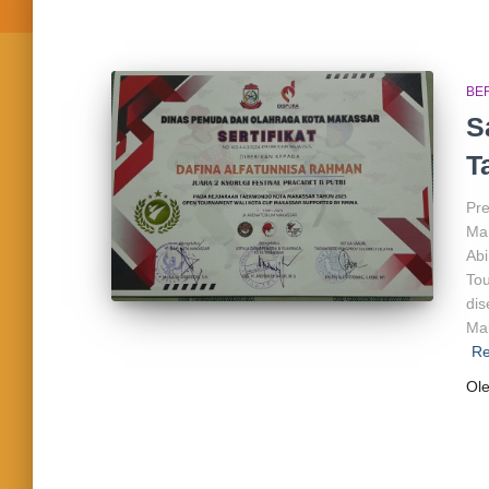
BE
S
T
Pre
Ma’
Abi
Tou
dis
Mak
R
Ol