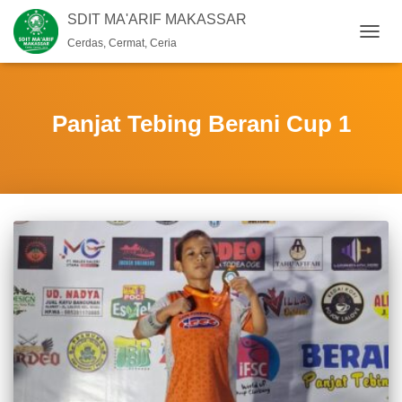
SDIT MA'ARIF MAKASSAR
Cerdas, Cermat, Ceria
TOGG
NAVIG
Panjat Tebing Berani Cup 1