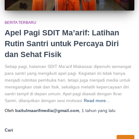
BERITA TERBARU
Apel Pagi SDIT Ma’arif: Latihan
Rutin Santri untuk Percaya Diri
dan Sehat Fisik
Setiap pagi, halaman SDIT Ma’arif Makassar dipenuhi semangat
para santri yang mengikuti apel pagi. Kegiatan ini tidak hanya
menjadi rutinitas pembuka hari, tetapi juga menjadi media untuk
meregangkan otak dan fisik, sekaligus melatih kepercayaan diri
santri tampil di depan umum. Apel pagi diawali dengan Ikrar
Santri, dilanjutkan dengan sesi motivasi
Read more…
Oleh
baitulmaarifmedia@gmail.com
,
1 tahun
yang lalu
Cari