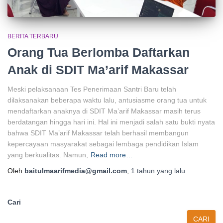
BERITA TERBARU
Orang Tua Berlomba Daftarkan
Anak di SDIT Ma’arif Makassar
Meski pelaksanaan Tes Penerimaan Santri Baru telah
dilaksanakan beberapa waktu lalu, antusiasme orang tua untuk
mendaftarkan anaknya di SDIT Ma’arif Makassar masih terus
berdatangan hingga hari ini. Hal ini menjadi salah satu bukti nyata
bahwa SDIT Ma’arif Makassar telah berhasil membangun
kepercayaan masyarakat sebagai lembaga pendidikan Islam
yang berkualitas. Namun,
Read more…
Oleh
baitulmaarifmedia@gmail.com
,
1 tahun
yang lalu
Cari
CARI