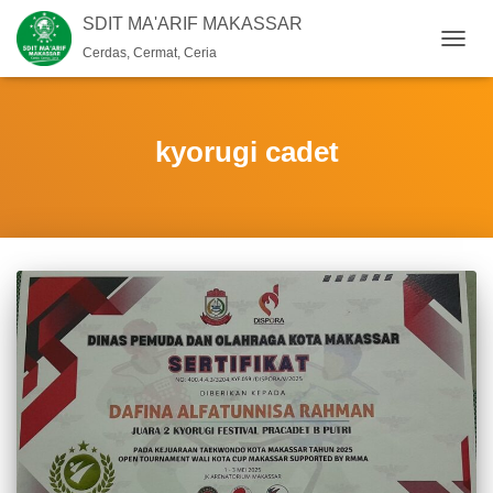
SDIT MA'ARIF MAKASSAR
Cerdas, Cermat, Ceria
TOGG
NAVIG
kyorugi cadet