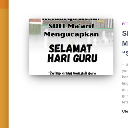
BE
S
M
“
– S
yan
ke
tin
ded
gen
tet
Ol