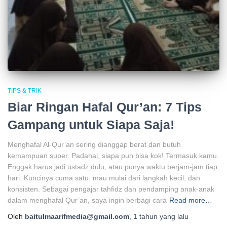
TIPS & TRIK
Biar Ringan Hafal Qur’an: 7 Tips
Gampang untuk Siapa Saja!
Menghafal Al-Qur’an sering dianggap berat dan butuh
kemampuan super. Padahal, siapa pun bisa kok! Termasuk kamu.
Enggak harus jadi ustadz dulu, atau punya waktu berjam-jam tiap
hari. Kuncinya cuma satu: mau mulai dari langkah kecil, dan
konsisten. Sebagai pengajar tahfidz dan pendamping anak-anak
dalam menghafal Qur’an, saya ingin berbagi cara
Read more…
Oleh
baitulmaarifmedia@gmail.com
,
1 tahun
yang lalu