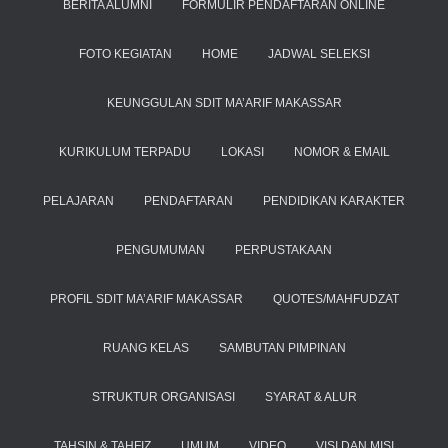
BERITA ALUMNI
FORMULIR PENDAFTARAN ONLINE
FOTO KEGIATAN
HOME
JADWAL SELEKSI
KEUNGGULAN SDIT MA’ARIF MAKASSAR
KURIKULUM TERPADU
LOKASI
NOMOR & EMAIL
PELAJARAN
PENDAFTARAN
PENDIDIKAN KARAKTER
PENGUMUMAN
PERPUSTAKAAN
PROFIL SDIT MA’ARIF MAKASSAR
QUOTES/MAHFUDZAT
RUANG KELAS
SAMBUTAN PIMPINAN
STRUKTUR ORGANISASI
SYARAT & ALUR
TAHSIN & TAHFIZ
UMUM
VIDEO
VISI DAN MISI