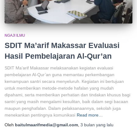
NGAJI ILMU
SDIT Ma’arif Makassar Evaluasi
Hasil Pembelajaran Al-Qur’an
SDIT Ma’arif Makassar melaksanakan kegiatan evaluasi
pembelajaran Al-Qur’an guna memantau perkembangan
kemampuan santri secara menyeluruh. Kegiatan ini bertujuan
untuk memberikan metode-metode hafalan yang mudah
dipahami, serta memberikan perhatian dan tindakan khusus bagi
santri yang masih mengalami kesulitan, baik dalam segi bacaan
maupun penghafalan. Dalam pelaksanaannya, sekolah juga
menekankan pentingnya komunikasi
Read more…
Oleh
baitulmaarifmedia@gmail.com
,
3 bulan
yang lalu