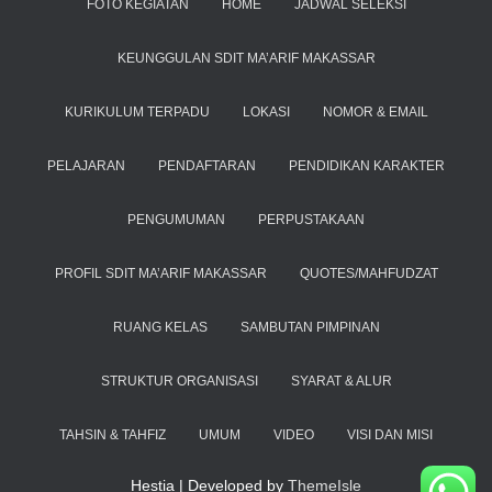
FOTO KEGIATAN
HOME
JADWAL SELEKSI
KEUNGGULAN SDIT MA’ARIF MAKASSAR
KURIKULUM TERPADU
LOKASI
NOMOR & EMAIL
PELAJARAN
PENDAFTARAN
PENDIDIKAN KARAKTER
PENGUMUMAN
PERPUSTAKAAN
PROFIL SDIT MA’ARIF MAKASSAR
QUOTES/MAHFUDZAT
RUANG KELAS
SAMBUTAN PIMPINAN
STRUKTUR ORGANISASI
SYARAT & ALUR
TAHSIN & TAHFIZ
UMUM
VIDEO
VISI DAN MISI
Hestia | Developed by
ThemeIsle