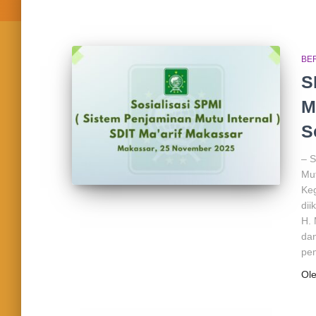
BE
S
M
S
– S
Mut
Keg
dii
H. 
dan
pe
Ol