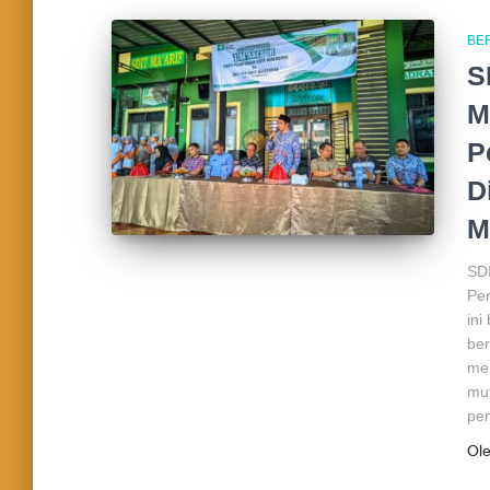
BE
S
M
P
D
M
SDI
Pen
ini
ber
mer
mut
pen
Ol