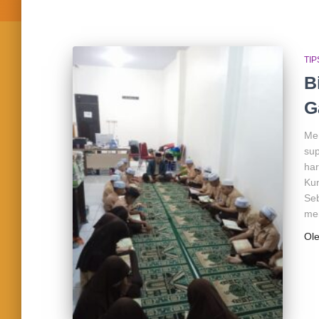
TIP
B
G
Men
sup
har
Kun
Seb
men
Ol