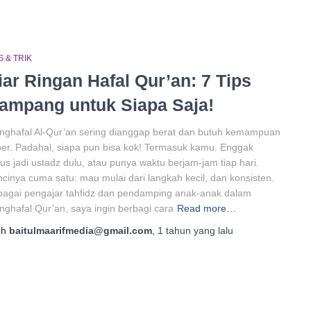
S & TRIK
iar Ringan Hafal Qur’an: 7 Tips
ampang untuk Siapa Saja!
ghafal Al-Qur’an sering dianggap berat dan butuh kemampuan
er. Padahal, siapa pun bisa kok! Termasuk kamu. Enggak
us jadi ustadz dulu, atau punya waktu berjam-jam tiap hari.
cinya cuma satu: mau mulai dari langkah kecil, dan konsisten.
agai pengajar tahfidz dan pendamping anak-anak dalam
ghafal Qur’an, saya ingin berbagi cara
Read more…
eh
baitulmaarifmedia@gmail.com
,
1 tahun
yang lalu