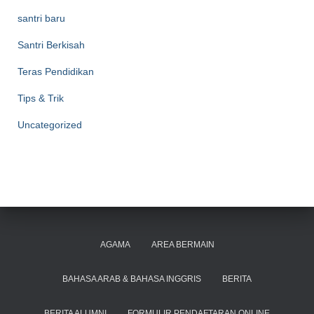
santri baru
Santri Berkisah
Teras Pendidikan
Tips & Trik
Uncategorized
AGAMA
AREA BERMAIN
BAHASA ARAB & BAHASA INGGRIS
BERITA
BERITA ALUMNI
FORMULIR PENDAFTARAN ONLINE