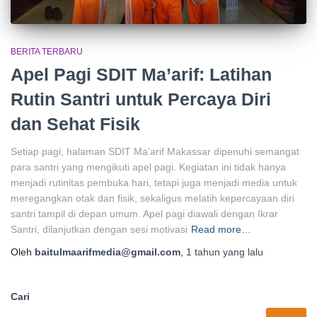
BERITA TERBARU
Apel Pagi SDIT Ma’arif: Latihan
Rutin Santri untuk Percaya Diri
dan Sehat Fisik
Setiap pagi, halaman SDIT Ma’arif Makassar dipenuhi semangat
para santri yang mengikuti apel pagi. Kegiatan ini tidak hanya
menjadi rutinitas pembuka hari, tetapi juga menjadi media untuk
meregangkan otak dan fisik, sekaligus melatih kepercayaan diri
santri tampil di depan umum. Apel pagi diawali dengan Ikrar
Santri, dilanjutkan dengan sesi motivasi
Read more…
Oleh
baitulmaarifmedia@gmail.com
,
1 tahun
yang lalu
Cari